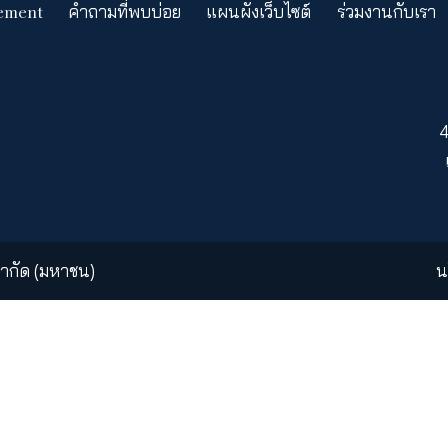
อง เคดับบลิวไอ ประกันชีวิต จะเสนอให้เฉพาะภายในเ
รของ เคดับบลิวไอ ประกันชีวิตทั้งหมดจะอยู่ภายใต้ข้อ
ง เคดับบลิวไอ ประกันชีวิตอาจถูกเปลี่ยนแปลงได้โดยไ
ให้คำรับรองว่างานต่างๆ ที่ปรากฏบนเว็บไซต์นี้มีความเห
ริเริ่มของตัวเองและมีหน้าที่จะต้องฏิบัติให้สอดคล้องก
et Management
คำถามที่พบบ่อย
แผนผังเว็บไซต