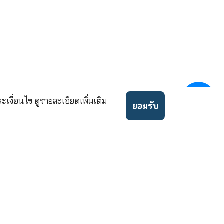
บริษัท เคดับบลิวไอ ประกันชีวิต
43 อาคารไทย ซีซี ทาวเวอร์ ชั้นที่
แขวงยานนาวา เขตสาทร กรุงเทพ
02
ขอคำปรึกษาและบริการ
โทร.
นโยบายความเป็นส่วนตัว
ข้อกำ