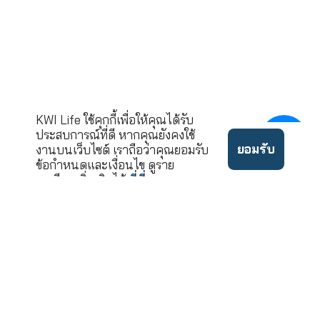
ขอคำปรึกษาและบริ
02-033-90
โทร.
นโยบาย
©2022 ลิขสิทธิ์บริษัท เคดั
ข้อ
ความ
บบลิวไอ ประกันชีวิต จำกัด
กำหนด
เป็น
(มหาชน)
ใช้งาน
ส่วนตัว