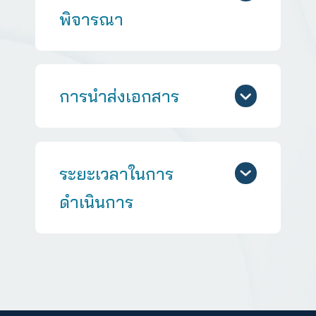
20 ปีบริ
บูรณ์ จะจ่าย
เช็คในนามผู้
ชำระเบี้ย)
เอกสารประกอบการ
พิจารณา