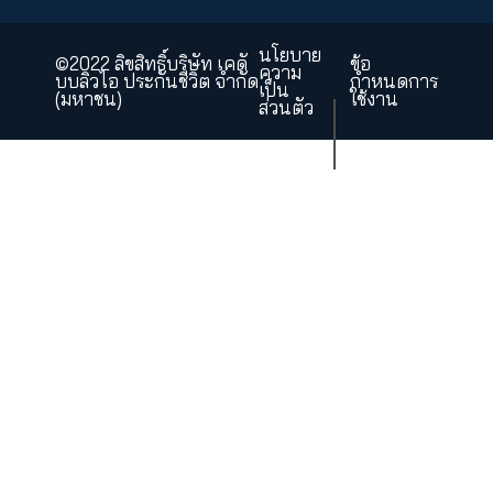
KWI PCL
KWI Insurance
Asset Management
คำถามที่พบบ่อย
แผนผังเว็บไซต์
ร่วมงานกับเรา
บริษัท เคดับบลิวไอ ประกันชี
จำกัด (มหา
43 อาคารไทย ซีซี ทาวเวอร์ ชั้นที
ถนนสาทร
แขวงยานนาวา เขตส
กรุงเทพมหานคร 10