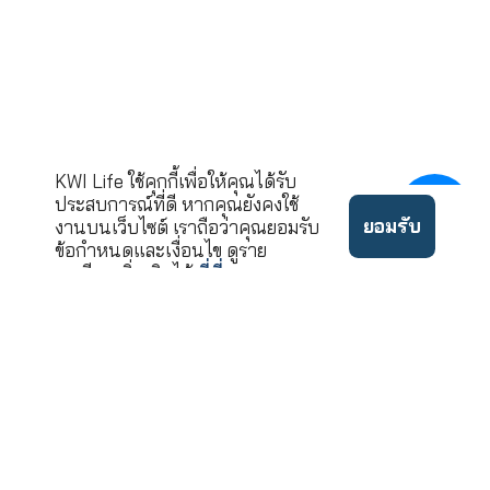
ขอคำปรึกษาและบริ
02-033-90
โทร.
นโยบาย
©2022 ลิขสิทธิ์บริษัท เคดั
ข้อ
ความ
บบลิวไอ ประกันชีวิต จำกัด
กำหนด
เป็น
(มหาชน)
ใช้งาน
ส่วนตัว