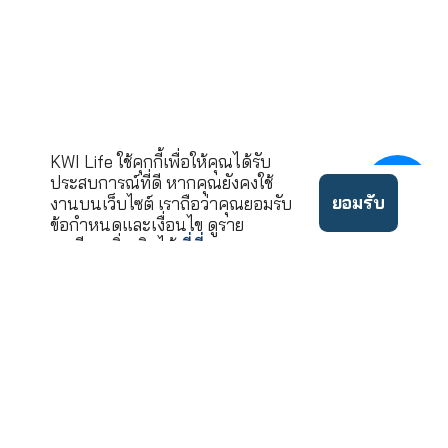
นโยบาย
©2022 ลิขสิทธิ์บริษัท เคดั
ข้อ
ความ
บบลิวไอ ประกันชีวิต จำกัด
กำหนด
เป็น
(มหาชน)
ใช้งาน
ส่วนตัว