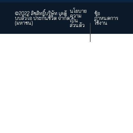
ร่วมงานกับเรา
บริษัท เคดับบลิวไอ ประกันชี
จำกัด (มหา
43 อาคารไทย ซีซี ทาวเวอร์ ชั้นที
ถนนสาทร
แขวงยานนาวา เขตส
กรุงเทพมหานคร 10
ขอคำปรึกษาและบริ
02-033-90
โทร.