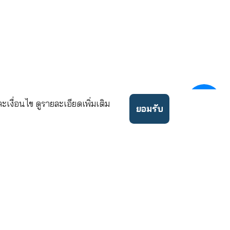
บริษัท เคดับบลิวไอ ประกันชีวิต
43 อาคารไทย ซีซี ทาวเวอร์ ชั้นที่
แขวงยานนาวา เขตสาทร กรุงเทพ
02
ขอคำปรึกษาและบริการ
โทร.
นโยบายความเป็นส่วนตัว
ข้อกำ