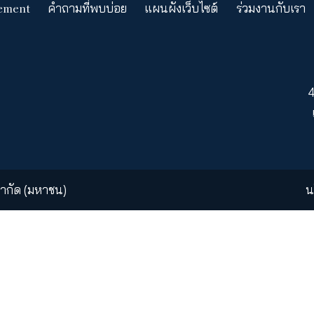
อง เคดับบลิวไอ ประกันชีวิต จะเสนอให้เฉพาะภายในเ
รของ เคดับบลิวไอ ประกันชีวิตทั้งหมดจะอยู่ภายใต้ข้อ
ง เคดับบลิวไอ ประกันชีวิตอาจถูกเปลี่ยนแปลงได้โดยไ
ให้คำรับรองว่างานต่างๆ ที่ปรากฏบนเว็บไซต์นี้มีความเห
ริเริ่มของตัวเองและมีหน้าที่จะต้องฏิบัติให้สอดคล้องก
et Management
คำถามที่พบบ่อย
แผนผังเว็บไซต