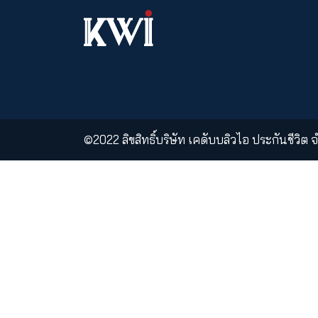
KWI PCL
KWI Insurance
Ass