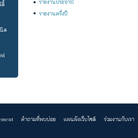
ข้อมูลกองทุน
็ต
หนังสือชี้ชวนส่วนสรุปข้อ
โกรท เอฟไอเอฟ
หนังสือชี้ชวนส่วนข้อมูลก
รายงานประจำปี
ลแคป อิควิตี้
รายงานครึ่งปี
เอฟไอเอฟ ชนิด
ิตี้ เอฟไอเอฟ