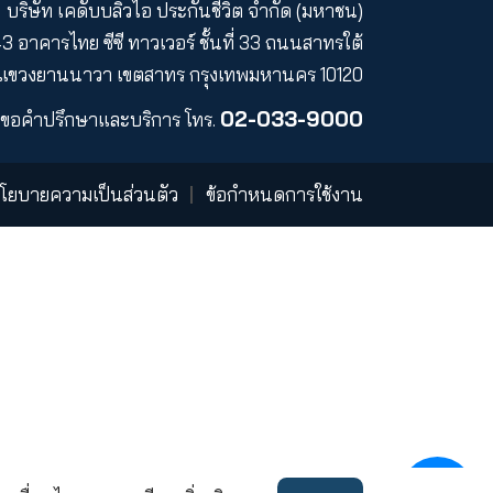
์
ร่วมงานกับเรา
บริษัท เคดับบลิวไอ ประกันชีวิต
43 อาคารไทย ซีซี ทาวเวอร์ ชั้นที่
แขวงยานนาวา เขตสาทร กรุงเทพ
02
ขอคำปรึกษาและบริการ
โทร.