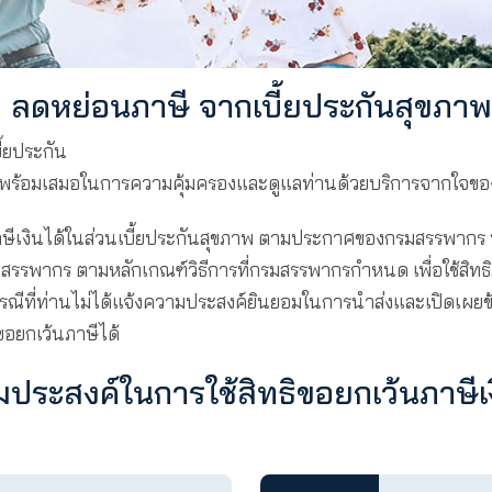
้สิทธิ ลดหย่อนภาษี จากเบี้ยป
าษี จากเบี้ยประกัน
กัด (มหาชน) พร้อมเสมอในการความคุ้มครองและดูแลท่า
ทธิขอยกเว้นภาษีเงินได้ในส่วนเบี้ยประกันสุขภาพ ตา
ะกันภัยต่อกรมสรรพากร ตามหลักเกณฑ์วิธีการที่กรมสรรพา
 พ.ศ.2567 ในกรณีที่ท่านไม่ได้แจ้งความประสงค์ยินยอมใน
ไปใช้สิทธิขอยกเว้นภาษีได้