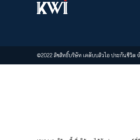
KWI PCL
KWI Insurance
Ass