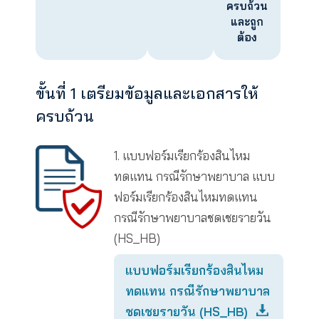
สำหรับผู้เอาประกันที่ ไม่ได้ใช้สิทธิ์
Fax claim สามารถเรียกร้องค่า
สินไหมได้ ง่ายๆเพียง 3 ขั้นตอน
เตรียมข้อมูลและ
บอกให้
รอรับ
เอกสารให้ครบ
เรารู้
เงิน
ถ้วน
โดย
ใบรับ
บริษัทฯ
สำนา
รอง
จะโอน
บัตร
แพทย์
เงิน
ประชาชน