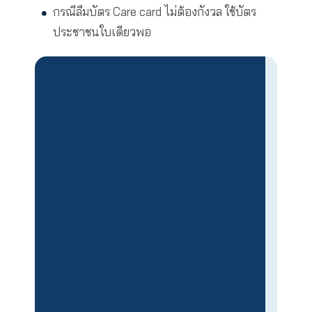
ตอนต่อไปนี้
ผู้เอาประกันเข้ารักษาในสถาน
พยาบาลในเครือข่าย โดยไม่ต้อง
สำรองจ่าย (ใช้สิทธิ์ Fax claim)
ง่ายๆ แค่เดินเข้าไปที่สถานพยาบาลในเครือข
ยื่นบัตร Care card พร้อมบัตรประชาชน
กรณีลืมบัตร Care card ไม่ต้องกังวล ใช้บัตร
ประชาชนใบเดียวพอ