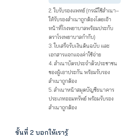
เข้าบัญชี
ของผู้เอา
แบบ
ธนาคาร
ประกัน
ฟอร์ม
ประเภท
เรียกร้อง
ออม
เอกสาร
สินไหม
ใบเสร็จ
สำเนา
ทรัพย์
ทั้งหมด
ทดแทน
รับเงิน
หน้าสมุด
ภายใน
ส่งทาง
กรณี
ต้นฉบับ
บัญชี
15 วัน
ไปรษณีย์
รักษา
และ
ธนาคาร
นับแต่
พยาบาล
เอกสาร
ประเภท
วันที่
แจกแจง
ออม
บริษัทฯ
ค่าใช้
ทรัพย์
ได้รับ
จ่าย
เอกสาร
ครบถ้วน
และถูก
ต้อง