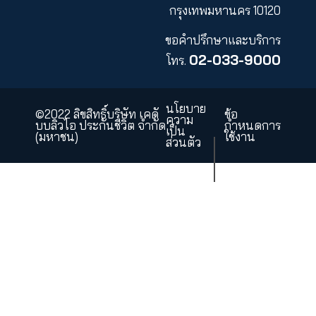
สินไหมตามเงื่อนไขกรมธรรม์โด
โอนเงินเข้า บัญชีธนาคาร ประ
ออมทรัพย์ ชื่อผู้เอาประกันภัย ซึ่
ท่านจะได้รับเงินภายใน 15 วัน 
แต่วันที่บริษัทฯ ได้รับเอกสารค
ถ้วนและถูกต้อง หรือ กรณีที่ท่า
ไม่ได้แนบสำเนาหน้าบัญชี
ธนาคารบริษัทฯ จะจ่ายสินไหม
เป็นเช็คชื่อผู้เอาประกันภัยส่งทา
ไปรษณีย์ EMS
สอบถามข้อมูลเพิ่มเติม