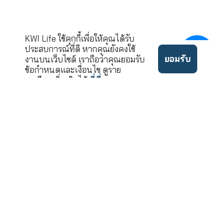
นโยบาย
©2022 ลิขสิทธิ์บริษัท เคดั
ข้อ
ความ
บบลิวไอ ประกันชีวิต จำกัด
กำหนด
เป็น
(มหาชน)
ใช้งาน
ส่วนตัว