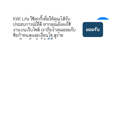
นโยบาย
©2022 ลิขสิทธิ์บริษัท เคดั
ข้อ
ความ
บบลิวไอ ประกันชีวิต จำกัด
กำหนด
เป็น
(มหาชน)
ใช้งาน
ส่วนตัว