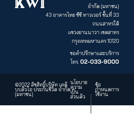
ค่าลดหย่อนและการบริจาค
หลังจากคำนวณ
“
เงินได้สุทธิ
”
แล้ว
ให้
นำ
“
เงินได้สุทธิ
”
มาคำนวณภาษีเงินได้บุคคลธรรมด
โดยเทียบจากตารางภาษีที่กรมสรรพากรกำหนด
จากนั้น ให้นำ : เงินได้สุทธิ
x
อัตราภาษี =
เงินภาษีที่ต้องจ่าย
KWI PCL
KWI Insurance
Asset Management