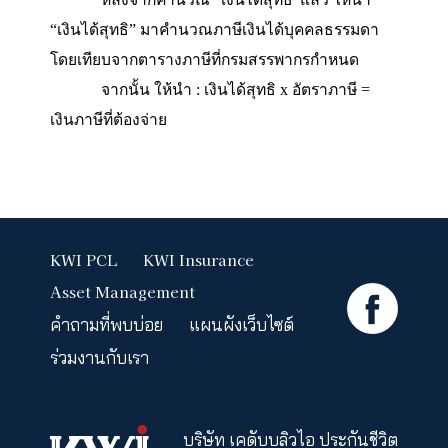
อนุโมทนาหรือใบเสร็จเงินบริจาค ยังสามารถนำม
ช่วยให้ผู้มีเงินได้จ่ายภาษีน้อยลงอีกด้วย
โดยกรมสรรพากรได้กำหนดหลักเกณฑ์แล
เงื่อนไขการบริจาคต่างๆ ไว้ชัดเจน
และมีการ
กำห
เพดานสูงสุดในการบริจาค หากบริจาคเกินกว่า
เพดานที่สรรพากรกำหนด ส่วนเกินนั้นไม่สามารถ
มาหักลดหย่อนภาษีได้ ซึ่งจะต้องศึกษาเงื่อนไขรา
ละเอียด
7.นำเงินได้สุทธิมาประเมิน เพื่อเสียภาษีต
ตารางภาษีของกรมสรรพากร
สูตรในการคำนวณภาษีเงินได้บุคคลธรร
เงินได้สุทธิ = เงินได้พึงประเมิน – ค่าใช้จ่า