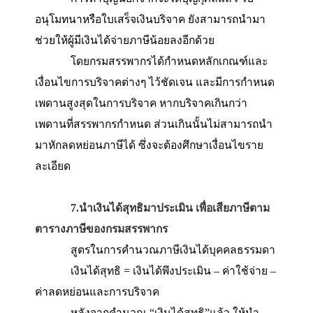
5.ศึกษาสิทธิหักค่าลดหย่อนภาษีกรณีพิเศษ
จากภาครัฐ
การลดหย่อนกรณีพิเศษมักมีโอกาสเกิดขึ้นไ
บ่อยนัก ซึ่งหากมีเหตุการณ์สำคัญต่างๆเกิดขึ้น กร
สรรพากรจะเข้ามาจัดรายการพิเศษ เพื่อช่วยเหลือ
บรรเทาความเดือดร้อน โดยการลดหย่อนภาษีให้หร
ขยายระยะเวลาการยื่นแบบภาษี มักมีเงื่อนไขที่จะ
ต้องศึกษาเพิ่มเติมและมีการกำหนดระยะเวลาในก
ลดหย่อนภาษี เช่น 1-2 ปี เป็นต้น
6.ลดหย่อนด้วยเงินบริจาคกรณีต่างๆ
การทำบุญนอกจากจะได้บุญกุศลแล้ว ใบ