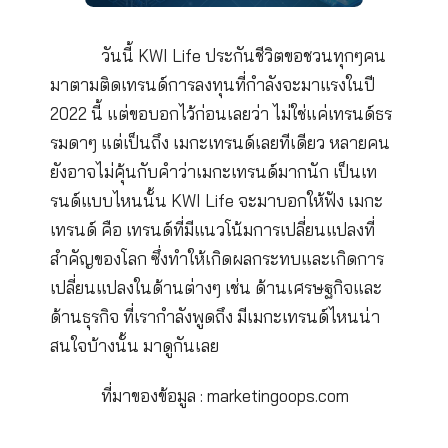
วันนี้ KWI Life ประกันชีวิตขอชวนทุกๆ
มาตามติดเทรนด์การลงทุนที่กำลังจะมาแรงในปี
2022 นี้ แต่ขอบอกไว้ก่อนเลยว่า ไม่ใช่แค่เทรนด
รมดาๆ แต่เป็นถึง เมกะเทรนด์เลยทีเดียว หลาย
ยังอาจไม่คุ้นกับคำว่าเมกะเทรนด์มากนัก เป็นเ
รนด์แบบไหนนั้น KWI Life จะมาบอกให้ฟัง เมก
เทรนด์ คือ เทรนด์ที่มีแนวโน้มการเปลี่ยนแปลงที่
สำคัญของโลก ซึ่งทำให้เกิดผลกระทบและเกิดก
เปลี่ยนแปลงในด้านต่างๆ เช่น ด้านเศรษฐกิจแล