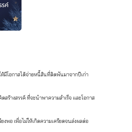
รทํางาน และการเดินทางด้วยเช่นกัน