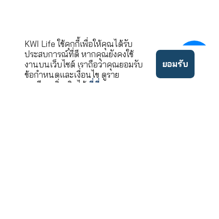
กรุงเทพมหานคร 10
ขอคำปรึกษาและบริ
02-033-90
โทร.
นโยบาย
©2022 ลิขสิทธิ์บริษัท เคดั
ข้อ
ความ
บบลิวไอ ประกันชีวิต จำกัด
กำหนด
เป็น
(มหาชน)
ใช้งาน
ส่วนตัว