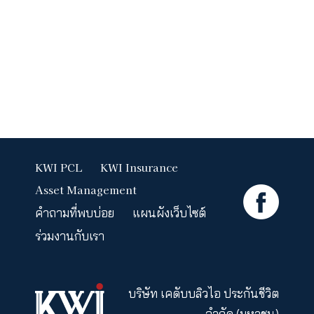
ให้คุณสามารถเลือกรับประทานอาหารที่เหมาะสมก
ร่ายกายมากขึ้น โดยไม่ทำให้ระบบในร่างกายทำ
หนักเกินความจำเป็น
ในปัจจุบันเรายังสามารถตรวจสารภูมิแพ้
อาหารผ่านการทดสอบผิวหนังด้วยชุดตรวจ
Skin T
หรือสามารถเข้ารับการปรึกษาการตรวจพันธุกรร
ระดับเชิงลึกได้ที่โรงพยาบาลชั้นนำ
อ่านเพิ่มเติมได้ที่ :
https://www.paolohospital.
com