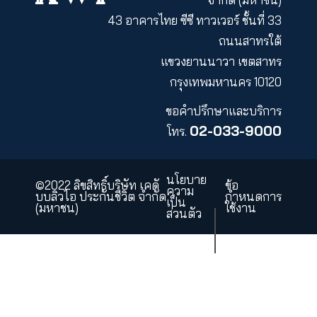
KWI PCL
KWI Insurance
Asset Management
คำถามที่พบบ่อย
แผนผังเว็บไซต์
ร่วมงานกับเรา
บริษัท เคดับบลิวไอ ประกันชี
จำกัด (มหา
43 อาคารไทย ซีซี ทาวเวอร์ ชั้นที
ถนนสาทร
แขวงยานนาวา เขตส