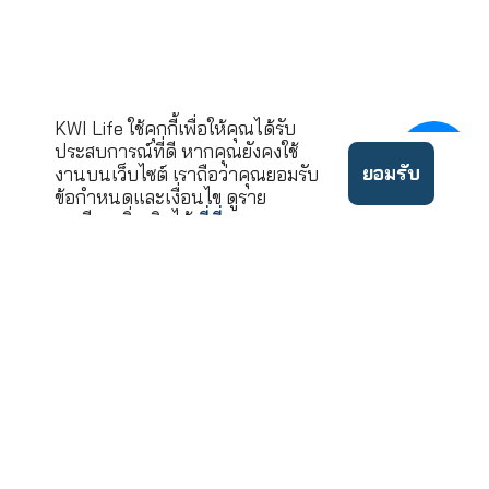
นโยบาย
©2022 ลิขสิทธิ์บริษัท เคดั
ข้อ
ความ
บบลิวไอ ประกันชีวิต จำกัด
กำหนด
เป็น
(มหาชน)
ใช้งาน
ส่วนตัว