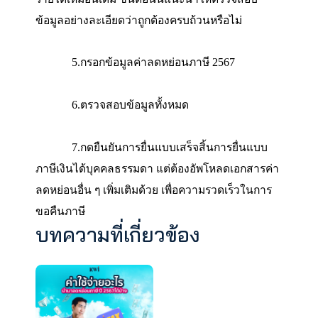
ทั้งหมด
ให้รวมรายได้จากทุกนายจ้าง
จากทุกบริษัท
เข้าทำงานตลอดปี
2566
แล้วกรอกเลขเดียวภาษีหั
ณ
ที่จ่าย
ให้รวมภาษีที่นายจ้างแต่ละที่หัก
แล้วกร
เลขเดียวเลขผู้จ่ายเงินได้
คือเลขประจำตัวผู้เสียภา
อากรของนายจ้าง
หากรับเงินจากหลายนายจ้าง
ให้กรอกเลข
ของนายจ้างที่จ่ายให้เรามากที่สุดเมื่อกรอกข้อมูล
เรียบร้อยแล้ว
คลิก
“
บันทึก”
ทั้งนี้
หากมีรายได้อื่น
ให้กรอกไล่ไปทีละข้อ
โดยควรคำนวณตัวเลขให้
พร้อม
ก่อนเริ่มยื่นภาษีออนไลน์เมื่อบันทึกรายได้แ
ข้อเสร็จ
ระบบของกรมสรรพากรจะพากลับไปที่หน้
รายได้เหมือนเดิม
ขั้นตอนนี้แนะนำให้ตรวจสอบ