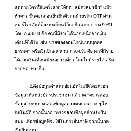
มีรายละเอียดอย่างไร
บ้าง
ไปดูกันเลย
1.เริ่มแรกเข้าไปที่เว็บไซต์ของ
กรมสรรพา
ที่
https://efiling.rd.go.th/rd-cms/
ทำการ “
เข้าสู่ระบบ
”
ด้วยเลขบัตรประชา
แต่หากใครที่ยื่นครั้งแรกให้กด
“
สมัครสมาชิก
”
แล้
ทำตามขั้นตอนก่อนยืนยันตัวตนด้วยรหัส
OTP
ผ่า
เบอร์โทรศัพท์ที่ลงทะเบียนไว้กดยื่นแบบ
ภ.ง.ด.90/
โดย
ภ.ง.ด.90
คือ
คนที่มีรายได้นอกเหนือจากเงิน
เดือนที่ได้รับ
เช่น
ขายของออนไลน์แบบบุคคล
ธรรมดา
หรือเงินปันผล
ส่วน
ภ.ง.ด.91
คือ
คนที่มีร
ได้จากเงินเดือนเพียงอย่างเดียว
โดยไม่มีรายได้เส