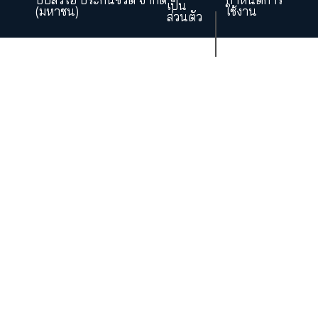
ก่อนการตัดสินใจทำประกันภัยทุกครั้ง โปรดศึก
รายละเอียดเพิ่มเติมในกรมธรรม์
• เบี้ยประกันภัยสามารถนำไปใช้สิทธิลด
หย่อนภาษีได้ ตามหลักเกณฑ์ที่กรมสรรพากร
กำหนด
• การพิจารณารับประกันภัยเป็นไปตามห
เกณฑ์ของบมจ. เคดับบลิวไอ ประกันชีวิต
* % ของจำนวนเงินเอาประกันภัย ณ วัน
เริ่มมีผลคุ้มครองตามกรมธรรม์