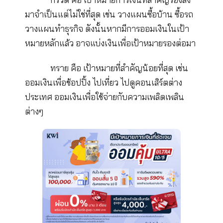
การนำทฤษฎีกระปุกทรายมาใช้บริหาร
การออมเงิน
การออมเงินต้องอาศัย 3 สิ่งหลักๆ คือ เง
ต้น เวลา และผลตอบแทน ซึ่งเวลาเป็นหนึ่งใน 3
ปัจจัยหลักที่จะทำให้เงินงอกเงย เติบโต ดังนั้นวิธี
คือการเรียงจัดลำดับความสำคัญของเป้าหมายก็
หินก้อนใหญ่ ก้อนกรวด และเม็ดทราย