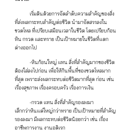
ทฤษฎีกระปุกทราย กับการวางแผนเวล
ในชีวิต