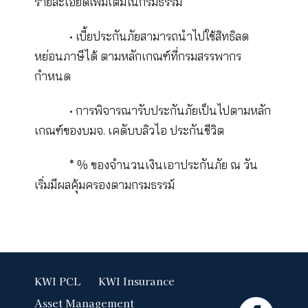
อัลตร้า
การวางแผนทางการเงินที่ดีไม่จำเป็นต้
ใช้วิธีที่ยากหรือซับซ้อน ไม่ว่าคุณจะเป็นมือใหม่เริ
ออมเงินหรือออมมาได้สักพัก อยากสร้างความมั่งค
ทางการเงินที่มากกว่าเดิม ลองนำทฤษฎีกระปุก
ทรายหรือเลือกออมกับออมคุ้มอัลตร้า ออมคุ้มกว่
คืนคุ้มไว แถมหมดกังวลใจได้ด้วยผลตอบแทนทุ
แบบการันตี ลดหย่อนภาษีสุดคุ้มได้สูงสุด 100,0
บาท พิเศษ! สมัครวันนี้เลือกรับโปรฯ ผ่อน 0% 
3 เดือนพร้อมบัตรกำนัลเซ็นทรัล 3,000 บาท หร
รับบัตรกำนัลเซ็นทรัลสูงสุด 4,000 บาทเมื่อชำระ
แบบเต็มจำนวน