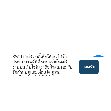
กรุงเทพมหานคร 10
ขอคำปรึกษาและบริ
02-033-90
โทร.
นโยบาย
©2022 ลิขสิทธิ์บริษัท เคดั
ข้อ
ความ
บบลิวไอ ประกันชีวิต จำกัด
กำหนด
เป็น
(มหาชน)
ใช้งาน
ส่วนตัว