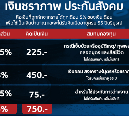
(เงินก้อน) หรือเงินบำนาญ (เงินรายเดือน) ด้วยเช่นกัน
นสังคมกันก่อนครับ มาดูกันว่ามนุษย์เงินเดือน จะได้เง
in.th