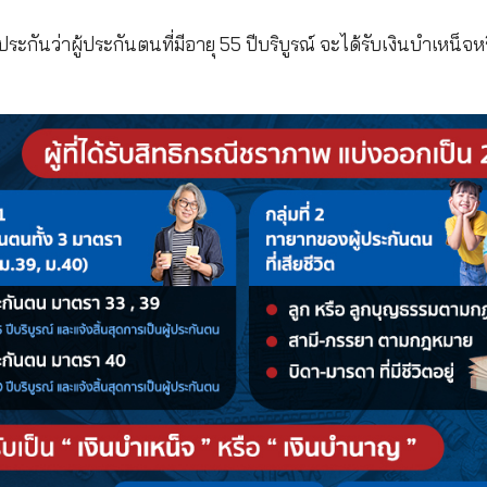
จ็บป่วยหรืออุบัติเหตุ / ทุพพลภาพ / คลอดบุตร และเสียช
สงเคราะห์บุตร / ชราภาพ จำนวน 3 % หรือ 450 บาท จะไ
จำนวน 0.5 % หรือ 75 บาท ถ้าว่างงานเมื่อไหร่ สามารถใ
ันสังคมไป หากเราจ่ายเงินสมทบในอัตราสูงสุดที่ 750 
ำหน้าที่เก็บออมเงินให้เรา
จากประกันสังคม
พื่อเป็นหลักประกันว่าผู้ประกันตนที่มีอายุ 55 ปีบริบูร