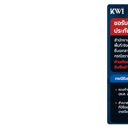
กลุ่มที่ 2 ทายาทของผู้ประกันต
- ลูก หรือ ลูกบุญธรรมที่ชอบ
- สามี-ภรรยา ที่ถูกต้องตามก
- บิดา-มารดา ที่มีชีวิตอยู่
จะได้รับเป็น เงินบำเหน็จช
ผู้ประกันตนจะรู้ได้ยังไงว่า จ
เงินบำเหน็จชราภาพ
คือ เงิน