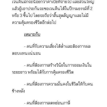
เบี้ยครบก่อนจึงจะได้รับเงินบำนาญ ไม่สามารถ
ถอนเงินออกมาได้ทันที เว้นแต่จะขอเวนคืน
กรมธรรม์
เหมาะกับ
- คนที่รับความเสี่ยงได้ต่ำและต้องการผ
ตอบแทนแน่นอน
- คนที่ต้องการสร้างวินัยในการออมเงิน
- คนที่อยากมีเงินไว้ใช้ยามเกษียณ หรือ
ต้องการวางแผนเกษียณ