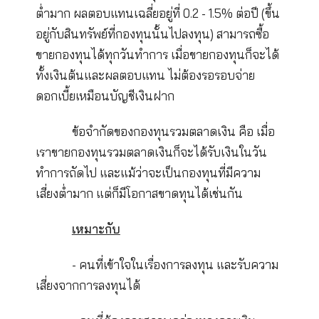
กองทุนรวมตลาดเงิน
เป็นกองทุนรวมประเภทหนึ่งที่ลงทุนในเง
ฝาก และ/หรือ ตราสารหนี้ที่มีคุณภาพ ทั้งในไท