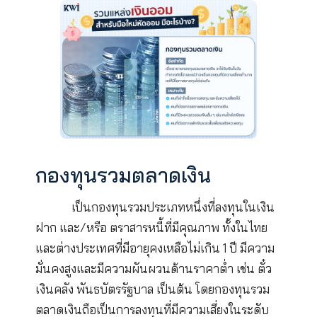
ครบกำหนดก็มีโอกาสที่จะไม่ได้รับดอกเบี้ยตามที
แจ้งไว้
เหมาะกับ
- คนที่ต้องการสร้างวินัยในการออมเงิน
- คนที่สนใจทยอยฝากเงินต่อเนื่องเป็น
ประจำทุกเดือน และไม่มีความจำเป็นต้องถอนเง
ก้อนนี้ไปใช้ก่อนครบกำหนด
- คนที่รับความเสี่ยงได้ต่ำและต้องการ
รักษาเงินต้น