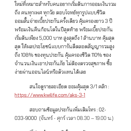
ครบตามระยะเวลาที่ระบุในกรมธรรม์ บริษัทประ
ชีวิตก็จะจ่ายเงินคืนให้ ซึ่งผลตอบแทนของประก
ชีวิตมีการันตีว่าจะได้เงินคืนจำนวนเท่าไหร่และ
ต้องเสียภาษี ส่วนระยะเวลาจ่ายชำระเบี้ยและคร
กำหนดสัญญาทั้งระยะสั้นและระยะยาว
ข้อจำกัดของประกันสะสมทรัพย์ คือ สภา
คล่องน้อยกว่าการฝากเงิน ถ้าเราจำเป็นต้องใช้เ
จะไม่สามารถถอนเงินออกมาได้ทันที แต่สามาร
เวนคืนกรมธรรม์หรือขอยกเลิกกรมธรรม์ เพื่อรับ
เงินสดจากบริษัทประกันชีวิตได้ โดยเงินที่ได้รับ
เวนคืนมักจะน้อยกว่าค่าเบี้ยที่จ่ายไป และส่วนใ
แล้วผู้เอาประกันจะขอเวนคืนได้ในปีกรมธรรม์ที่