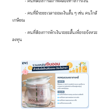
และต่างประเทศที่มีอายุคงเหลือไม่เกิน 1 ปี มีคว
มั่นคงสูงและมีความผันผวนด้านราคาต่ำ เช่น ตั
เงินคลัง พันธบัตรรัฐบาล เป็นต้น โดยกองทุนรว
ตลาดเงินถือเป็นการลงทุนที่มีความเสี่ยงในระดั
ต่ำมาก ผลตอบแทนเฉลี่ยอยู่ที่ 0.2 - 1.5% ต่อปี (ข
อยู่กับสินทรัพย์ที่กองทุนนั้นไปลงทุน) สามารถซื้
ขายกองทุนได้ทุกวันทำการ เมื่อขายกองทุนก็จะ
ทั้งเงินต้นและผลตอบแทน ไม่ต้องรอรอบจ่าย
ดอกเบี้ยเหมือนบัญชีเงินฝาก
ข้อจำกัดของกองทุนรวมตลาดเงิน คือ เมื
เราขายกองทุนรวมตลาดเงินก็จะได้รับเงินในวัน
ทำการถัดไป และแม้ว่าจะเป็นกองทุนที่มีความ