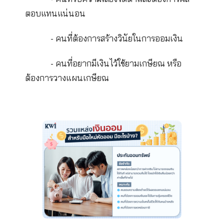
หรือมากกว่านั้น เนื่องจากกองทุนรวมตราสารหนี
ความผันผวนของราคาในบางวัน