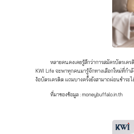
หลายคนคงเคยรู้สึกว่าการสมัค
KWI Life จะพาทุกคนมารู้จักทางเลือกให
ง้อบัตรเครดิต แถมบางครั้งยังสามาถผ่