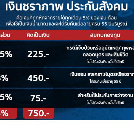
(เงินก้อน) หรือเงินบำนาญ (เงินรายเดือน) ด้วยเช่นกัน
นสังคมกันก่อนครับ มาดูกันว่ามนุษย์เงินเดือน จะได้เง
in.th