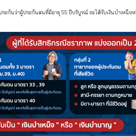
จ็บป่วยหรืออุบัติเหตุ / ทุพพลภาพ / คลอดบุตร และเสียช
สงเคราะห์บุตร / ชราภาพ จำนวน 3 % หรือ 450 บาท จะไ
จำนวน 0.5 % หรือ 75 บาท ถ้าว่างงานเมื่อไหร่ สามารถใ
ันสังคมไป หากเราจ่ายเงินสมทบในอัตราสูงสุดที่ 750 
ำหน้าที่เก็บออมเงินให้เรา
จากประกันสังคม
พื่อเป็นหลักประกันว่าผู้ประกันตนที่มีอายุ 55 ปีบริบูร