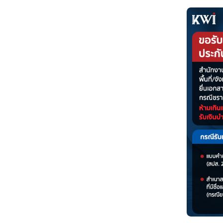
กลุ่มที่ 2 ทายาทของผู้ประกันต
- ลูก หรือ ลูกบุญธรรมที่ชอบ
- สามี-ภรรยา ที่ถูกต้องตามก
- บิดา-มารดา ที่มีชีวิตอยู่
จะได้รับเป็น เงินบำเหน็จช
ผู้ประกันตนจะรู้ได้ยังไงว่า จ
เงินบำเหน็จชราภาพ
คือ เงิน