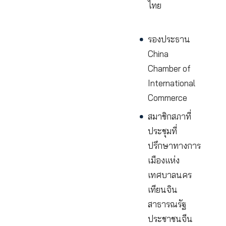
จีน
ประธาน
กิตติมศักดิ์
สมาคมนัก
ธุรกิจยุคใหม
ไทย-จีน
รองประธา
หอการค้าแ
อุตสาหกรร
ไทย
รองประธา