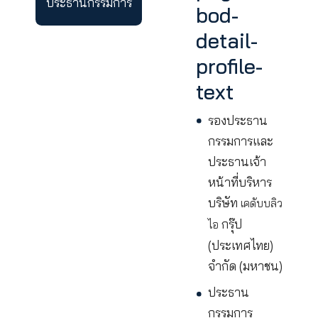
นายแอนโทนิโอ
ฮาง ตัท ชาน
page-
ประธานกรรมการ
bod-
detail-
profile-
text
รองประธา
กรรมการแล
ประธานเจ้า
หน้าที่บริหา
บริษัท
เคดับ