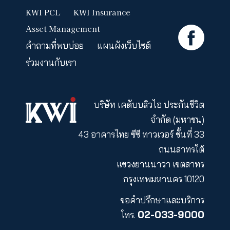
Young
Leaders of
the Year จ
เวที Asia
Corporate
Excellence
Sustainabil
Award (ปี
2019)
รางวัลผู้
ประกอบกา
รุ่นใหม่ดีเด่