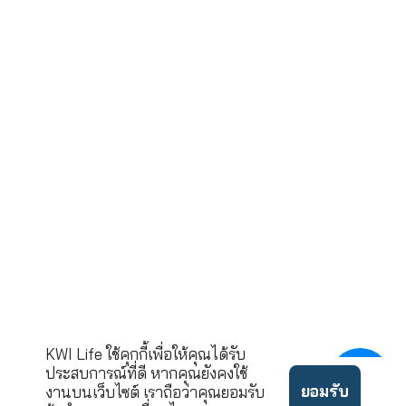
บริษัท เคดับบลิวไอ ประกันชี
จำกัด (มหา
43 อาคารไทย ซีซี ทาวเวอร์ ชั้นที
ถนนสาทร
แขวงยานนาวา เขตส
กรุงเทพมหานคร 10
ขอคำปรึกษาและบริ
02-033-90
โทร.
นโยบาย
©2022 ลิขสิทธิ์บริษัท เคดั
ข้อ
ความ
บบลิวไอ ประกันชีวิต จำกัด
กำหนด
เป็น
(มหาชน)
ใช้งาน
ส่วนตัว