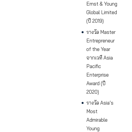
Committee
กรรมการ
Federation 
Hong Kong
Chiu Chow
Community
Organizati
รองประธา
Internation
Teochew
Youth
Federation
Council