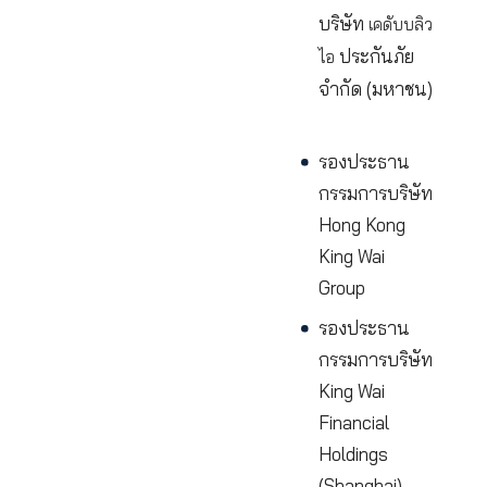
กรุ๊ป
ไอ
(ประเทศไทย
จำกัด (มหา
ประธาน
กรรมการ
บริษัท
เคดับ
ประกันภั
ไอ
จำกัด (มหา
รองประธา
กรรมการบริ
Hong Kong