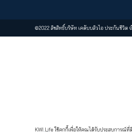
KWI PCL
KWI Insurance
Ass