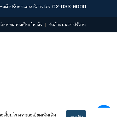
์
ร่วมงานกับเรา
บริษัท เคดับบลิวไอ ประกันชีวิต
43 อาคารไทย ซีซี ทาวเวอร์ ชั้นที่
แขวงยานนาวา เขตสาทร กรุงเทพ
02
ขอคำปรึกษาและบริการ
โทร.