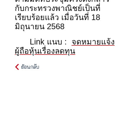
หนังสือบริคณห์สนธิของบริ
ษัทฯ
ข้อ
4.
และบริษัทฯ
ได้
ดำเนินการจดทะเบียนลดทุน
และแก้ไขหนังสือบริคณห์สนธ
ตามมติที่ประชุมครั้งดังกล่าว
กับกระทรวงพาณิชย์เป็นที่
เรียบร้อยแล้ว
เมื่อวันที่
18
มิถุนายน
2568
Link
แนบ
:
จดหมายแจ้
ผู้ถือหุ้นเรื่องลดทุน
ย้อนกลับ