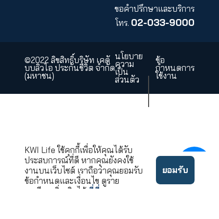
คำถามที่พบบ่อย
แผนผังเว็บไซต์
ร่วมงานกับเรา
บริษัท เคดับบลิวไอ ประกันชี
จำกัด (มหา
43 อาคารไทย ซีซี ทาวเวอร์ ชั้นที
ถนนสาทร
แขวงยานนาวา เขตส
กรุงเทพมหานคร 10
ขอคำปรึกษาและบริ
02-033-90
โทร.