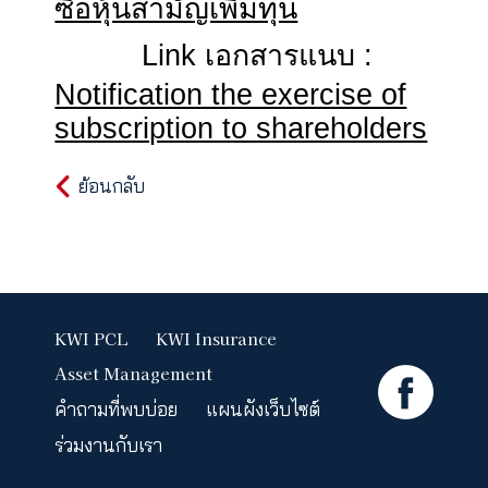
บาทต่อหุ้น
4. สถานที่ติดต่อในการใ
สิทธิ: บริษัท เคดับบลิวไอ
ประกันชีวิต จำกัด (มหาชน)
Link
เอกสารแนบ
:
ใบจ
ซื้อหุ้นสามัญเพิ่มทุน
Link
เอกสารแนบ
:
Notification the exercise of