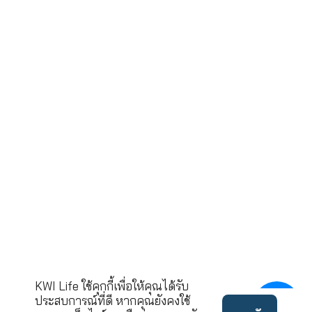
บริษัท เคดับบลิวไอ ประกันชี
จำกัด (มหา
43 อาคารไทย ซีซี ทาวเวอร์ ชั้นที
ถนนสาทร
แขวงยานนาวา เขตส
กรุงเทพมหานคร 10
ขอคำปรึกษาและบริ
02-033-90
โทร.
นโยบาย
©2022 ลิขสิทธิ์บริษัท เคดั
ข้อ
ความ
บบลิวไอ ประกันชีวิต จำกัด
กำหนด
เป็น
(มหาชน)
ใช้งาน
ส่วนตัว