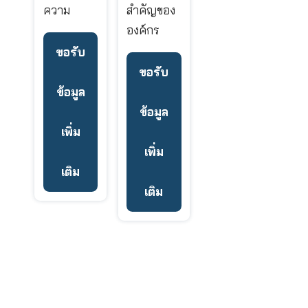
คุ้มครอง
บุคคล คือ
ได้ตาม
หัวใจ
ความ
สำคัญของ
ต้องการ
องค์กร
เพื่อให้คุณ
และนี่คือ
ขอรับ
พร้อมก้าว
เหตุผลที่
ขอรับ
ไปสู่ความ
เราพัฒนา
ข้อมูล
สำเร็จ
ประกันกลุ่ม
ข้อมูล
ของเราเพื่อ
เพิ่ม
มอบความ
เพิ่ม
คุ้มครองให้
เติม
กับ
เติม
พนักงาน