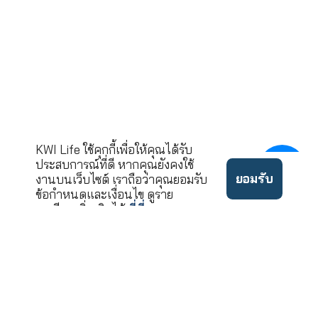
กรุงเทพมหานคร 10
ขอคำปรึกษาและบริ
02-033-90
โทร.
นโยบาย
©2022 ลิขสิทธิ์บริษัท เคดั
ข้อ
ความ
บบลิวไอ ประกันชีวิต จำกัด
กำหนด
เป็น
(มหาชน)
ใช้งาน
ส่วนตัว