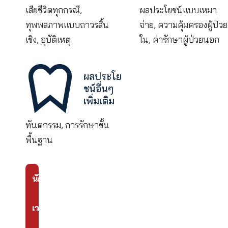
นอก
เต็ม
ที่
ไร้
กังวล
ด้วย
การ
ดูแล
สนใจรับข้อมูลเพ
จาก
คลิกที่นี่
เคดั
บบ
ลิว
ไอ