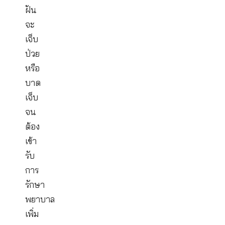
กลุ่ม
ที่
สร้าง
ความ
มั่นใจ
หาก
เกิด
เหตุ
ไม่
คาด
ฝัน
จะ
เจ็บ