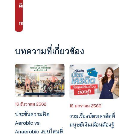
ผล
ประโยชน์
หลัก
เสียชีวิตทุกกรณี,
ผลประโยชน์แ
ทุพพลภาพแบบถาวรสิ้น
จ่าย, ความคุ้ม
เชิง, อุบัติเหตุ
ใน, ค่ารักษาผู
ผลประโย
ชน์อื่นๆ
เพิ่มเติม
ทันตกรรม, การรักษาขั้น