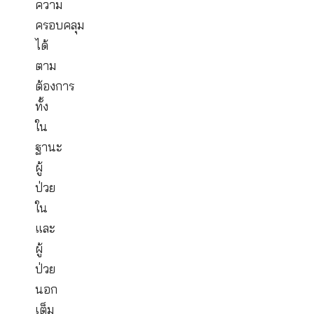
ป่วย
หรือ
บาด
เจ็บ
จน
ต้อง
เข้า
รับ
การ
รักษา
พยาบาล
เพิ่ม
ความ